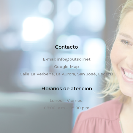
Contacto
E-mail: info@outsol.net
Google Map
Calle La Verbena, La Aurora, San José, Escazú.
Horarios de atención
Lunes – Viernes:
08:00 a.m – 05:00 p.m